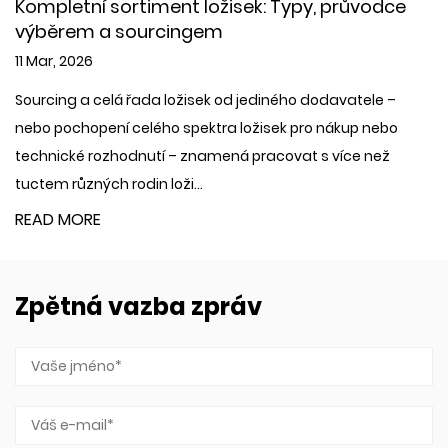
tní sortiment ložisek: Typy, průvodce
Nízkotl
em a sourcingem
jak si v
026
04 Mar, 
 a celá řada ložisek od jediného dodavatele –
Co je to 
hopení celého spektra ložisek pro nákup nebo
nízkotlaká
é rozhodnutí – znamená pracovat s více než
přepravě 
zných rodin loži...
tlacích ...
ORE
READ M
Zpětná vazba zpráv