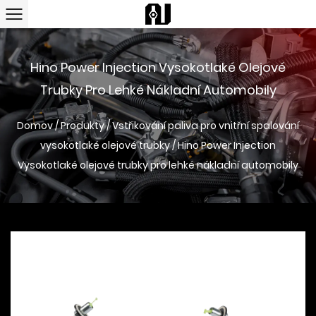
Hino Power Injection Vysokotlaké Olejové
Trubky Pro Lehké Nákladní Automobily
Domov
/
Produkty
/
Vstřikování paliva pro vnitřní spalování
vysokotlaké olejové trubky
/
Hino Power Injection
Vysokotlaké olejové trubky pro lehké nákladní automobily