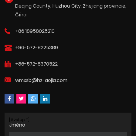
Deqing County, Huzhou City, Zhejiang provincie,
Čína
+86 18958025210
+86-572-8225389
+86-572-8370522
wmxsb@hz-aojia.com
[#vstup#]
Jméno