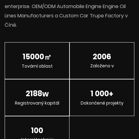
enterprise.
OEM/ODM Automobile Engine Engine Oil
Lines Manufacturers a Custom Car Trupe Factory v
Číně
.
15000
2006
㎡
Založeno v
Tovární oblast
2188
1 000
w
+
Registrovaný kapitál
Dokončené projekty
100