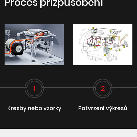
Proces přizpůsobení
1
2
Kresby nebo vzorky
Potvrzení výkresů