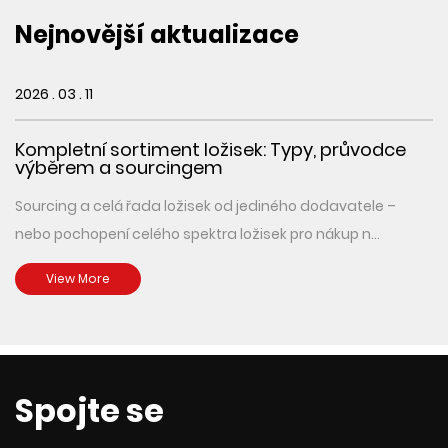
Nejnovější aktualizace
2026 . 03 . 11
Kompletní sortiment ložisek: Typy, průvodce
výběrem a sourcingem
Sourcing a celá řada ložisek od jediného dodavatele –
nebo pochopení celého spektra ložisek pro nákup n...
View More
Spojte se