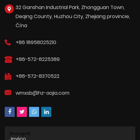
32 Ganshan Industrial Park, Zhongguan Town,
Deqing County, Huzhou City, Zhejiang provincie,
Čína
+86 18958025210
+86-572-8225389
+86-572-8370522
wmxsb@hz-aojia.com
[#vstup#]
Jméno