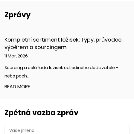
Zprávy
ložisek: Typy, průvodce
Nízkotlaká olejová ha
gem
jak si vybrat
04 Mar, 2026
sek od jediného dodavatele –
Co je to nízkotlaká olejová
nízkotla...
READ MORE
Zpětná vazba zpráv