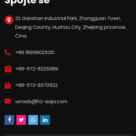
32 Ganshan Industrial Park, Zhongguan Town,
Deqing County, Huzhou City, Zhejiang provincie,
Čína
+86 18958025210
+86-572-8225389
+86-572-8370522
wmxsb@hz-aojia.com