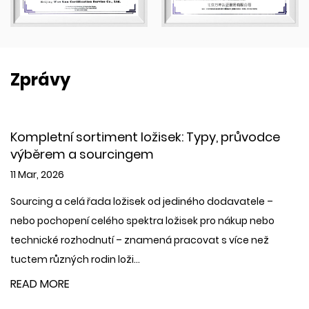
Zprávy
 sortiment ložisek: Typy, průvodce
Nízkotlaká
 a sourcingem
jak si vyb
04 Mar, 202
celá řada ložisek od jediného dodavatele –
Co je to níz
ení celého spektra ložisek pro nákup nebo
nízkotlaká ol
ozhodnutí – znamená pracovat s více než
přepravě rop
ch rodin loži...
tlacích ...
E
READ MORE