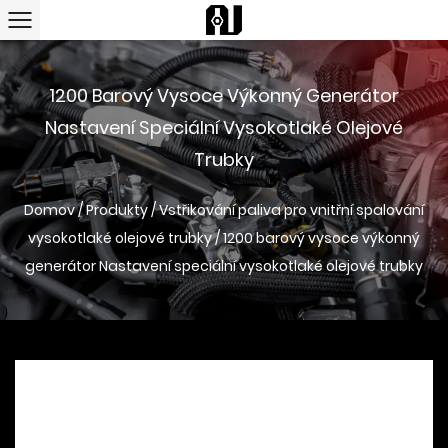
1200 Barový Vysoce Výkonný Generátor
Nastavení Speciální Vysokotlaké Olejové
Trubky
Domov
/
Produkty
/
Vstřikování paliva pro vnitřní spalování
vysokotlaké olejové trubky
/
1200 barový vysoce výkonný
generátor Nastavení speciální vysokotlaké olejové trubky