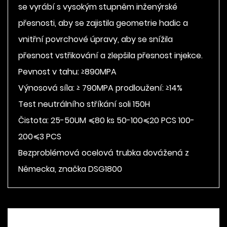
se vyrábí s vysokým stupněm inženýrské
přesnosti, aby se zajistila geometrie hadic a
vnitřní povrchové úpravy, aby se snížila
přesnost vstřikování a zlepšila přesnost injekce.
Pevnost v tahu: ≥890MPA
Výnosová síla: ≥ 790MPA prodloužení: ≥14%
Test neutrálního stříkání soli 150H
Čistota: 25-50UM ≼80 ks 50-100≼20 PCS 100-
200≼3 PCS
Bezproblémová ocelová trubka dovážená z
Německa, značka DSG1800