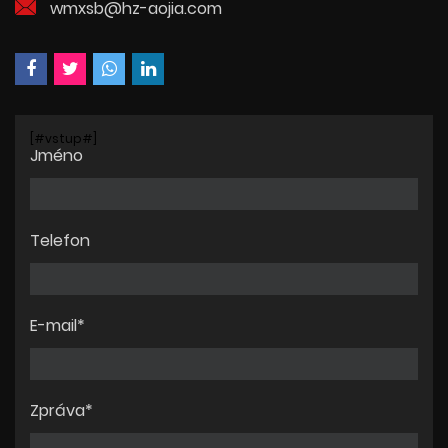
wmxsb@hz-aojia.com
[#vstup#]
Jméno
Telefon
E-mail*
Zpráva*